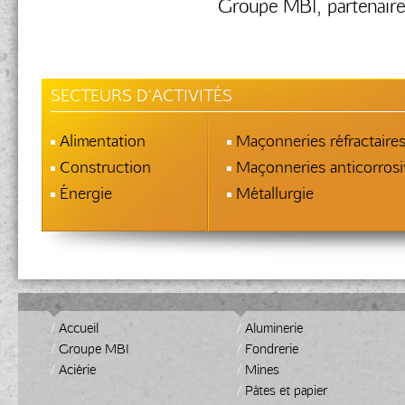
Groupe MBI, partenaire 
SECTEURS D'ACTIVITÉS
Alimentation
Maçonneries réfractaire
Construction
Maçonneries anticorrosi
Énergie
Métallurgie
/
Accueil
/
Aluminerie
/
Groupe MBI
/
Fondrerie
/
Aciérie
/
Mines
/
Pâtes et papier